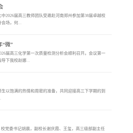
会
中2026届高三教师团队受邀赴河南郑州参加第38届卓越校
场，何...
“微”
026届高三化学第一次质量检测分析会顺利召开。会议第一
下我校赵娜...
体师生以饱满的热情和周密的准备，共同迎接高三下学期的到
.
行。校党委书记胡晨，副校长谢庆霞、王玺，高三级部副主任