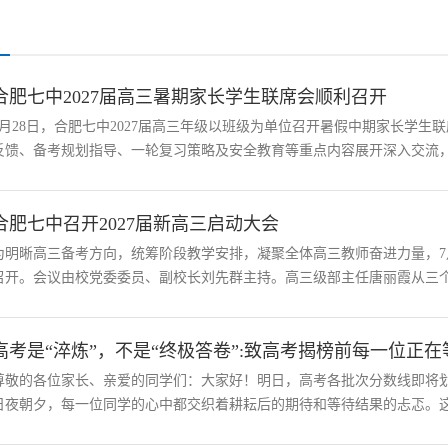
合肥七中2027届高三暑期家长学生联席会顺利召开
7月28日，合肥七中2027届高三年级以班级为单位召开暑假中期家长学
反馈、备考规划指导、一轮复习策略及安全教育等重点内容展开深入交流，为
合肥七中召开2027届新高三启动大会
为明晰高三备考方向，统筹阶段教学安排，凝聚全体高三教师奋进力量，7月
召开。会议由校党委委员、副校长刘先群主持。高三级部主任唐丽霞从三个方
高考是“淬炼”，不是“终极答卷”:致高考揭榜前每一位正在
尊敬的各位家长、亲爱的同学们：大家好！明日，高考各批次分数线即将
日夜朝夕，每一位同学的心中都交织着耕耘后的期待和等待结果的忐忑。这份