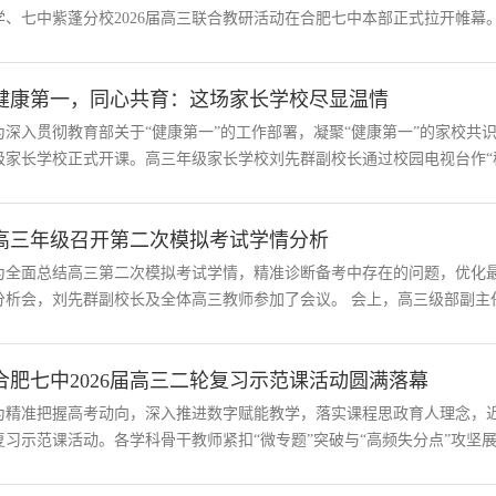
学、七中紫蓬分校2026届高三联合教研活动在合肥七中本部正式拉开帷幕。
健康第一，同心共育：这场家长学校尽显温情
为深入贯彻教育部关于“健康第一”的工作部署，凝聚“健康第一”的家校共
级家长学校正式开课。高三年级家长学校刘先群副校长通过校园电视台作“稳
高三年级召开第二次模拟考试学情分析
为全面总结高三第二次模拟考试学情，精准诊断备考中存在的问题，优化最
分析会，刘先群副校长及全体高三教师参加了会议。 会上，高三级部副主任曾
合肥七中2026届高三二轮复习示范课活动圆满落幕
为精准把握高考动向，深入推进数字赋能教学，落实课程思政育人理念，近
复习示范课活动。各学科骨干教师紧扣“微专题”突破与“高频失分点”攻坚展开