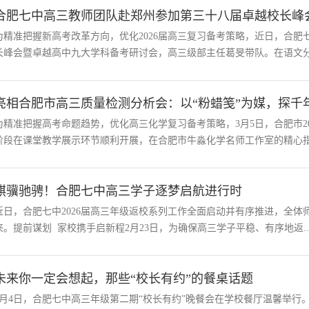
合肥七中高三教师团队赴郑州参加第三十八届卓越校长峰
为精准把握新高考改革方向，优化2026届高三复习备考策略，近日，合肥七
长峰会暨卓越高中九大学科备考研讨会，高三级部主任葛旻带队。在语文分会
亮相合肥市高三质量检测分析会：以“粉蜡笺”为媒，探千年
为精准把握高考命题趋势，优化高三化学复习备考策略，3月5日，合肥市2
阶段在课堂教学展示环节顺利开展，在合肥市牛淼化学名师工作室的精心指导
骐骥驰骋！合肥七中高三学子逐梦启航进行时
近日，合肥七中2026届高三年级返校系列工作全面启动并有序推进，全
来。提前谋划 家校携手启新程2月23日，为确保高三学子平稳、有序地返..
未来你一定会想起，那些“校长有约”的餐桌话题
2月4日，合肥七中高三年级第二期“校长有约”晚餐会在学校餐厅温馨举