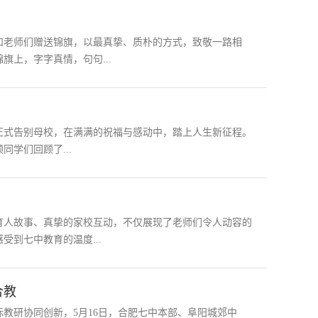
和老师们赠送锦旗，以最真挚、质朴的方式，致敬一路相
上，字字真情，句句...
子正式告别母校，在满满的祝福与感动中，踏上人生新征程。
学们回顾了...
育人故事、真挚的家校互动，不仅展现了老师们令人动容的
到七中教育的温度...
合教
教研协同创新，5月16日，合肥七中本部、阜阳城郊中