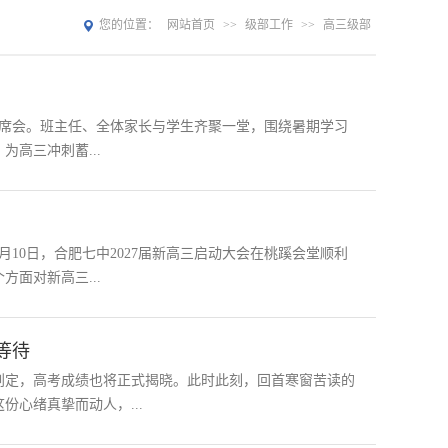
您的位置：
网站首页
>>
级部工作
>>
高三级部
生联席会。班主任、全体家长与学生齐聚一堂，围绕暑期学习
高三冲刺蓄...
10日，合肥七中2027届新高三启动大会在桃蹊会堂顺利
面对新高三...
等待
划定，高考成绩也将正式揭晓。此时此刻，回首寒窗苦读的
心绪真挚而动人，...