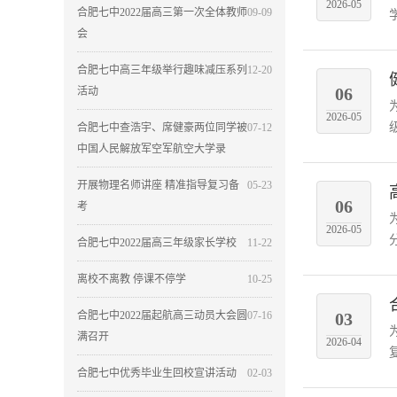
2026-05
合肥七中2022届高三第一次全体教师
09-09
会
合肥七中高三年级举行趣味减压系列
12-20
06
活动
2026-05
合肥七中查浩宇、席健豪两位同学被
07-12
中国人民解放军空军航空大学录
开展物理名师讲座 精准指导复习备
05-23
06
考
2026-05
合肥七中2022届高三年级家长学校
11-22
离校不离教 停课不停学
10-25
合肥七中2022届起航高三动员大会圆
07-16
03
满召开
2026-04
合肥七中优秀毕业生回校宣讲活动
02-03