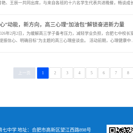
曾艳、王辰一共同出席，与来自各班的十六名学生代表共进晚餐，畅谈成长心
“心”动能，新方向，高三心理“加油包”解锁奋进新力量
2026年2月2日，为缓解高三学子备考压力，减轻学业负担，合肥七中校
“提振信心、明确目标”为主题的高三心理座谈会。 活动前期，心理健康中..
上一页
1
2
3
4
5
6
7
8
七中学 地址：合肥市高新区望江西路898号