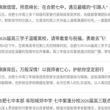
锦旗熠熠，师恩绵长：在合肥七中，遇见最暖的“引路人”
近日，合肥七中高三多个班级的家委代表陆续来到学校，向级部管理团队
伴、默默坚守的引路人，为滚烫的高三岁月画上温情满满的句号。一面面锦旗
2026届高三学子温暖离校，请带着爱与祝福，勇敢去飞！
6月4日下午，在距离高考仅剩三天的特殊时刻，合肥七中2026届高三学
离校活动在温馨的氛围中拉开帷幕。高三年级主任葛旻通过校园广播，带领同
锦旗背后，万般深情！以我师者仁心，护航你坚定前行
近日，合肥七中高三年级接连收到家长送来的感谢信与锦旗。这些温情的
奉献精神，也折射出学校精细化管理、全方位育人的扎实成效，让人真切感受
合肥七中本部·阜阳城郊中学·七中紫蓬分校2026届高三联
为深入贯彻新时代教育评价改革精神，精准对接新高考命题理念，深化校际