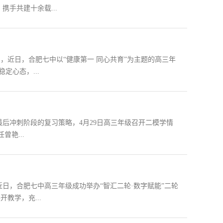
携手共建十余载...
识，近日，合肥七中以“健康第一 同心共育”为主题的高三年
定心态，...
后冲刺阶段的复习策略，4月29日高三年级召开二模学情
艳...
日，合肥七中高三年级成功举办“智汇二轮·数字赋能”二轮
教学，充...