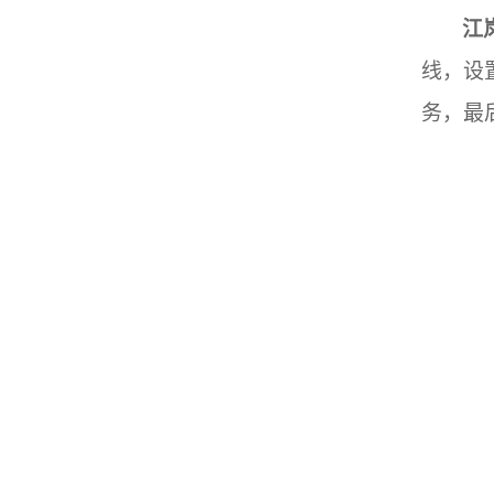
江
线，设
务，最