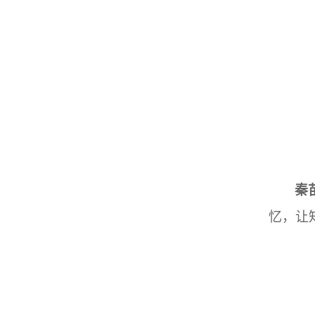
秦
忆，让