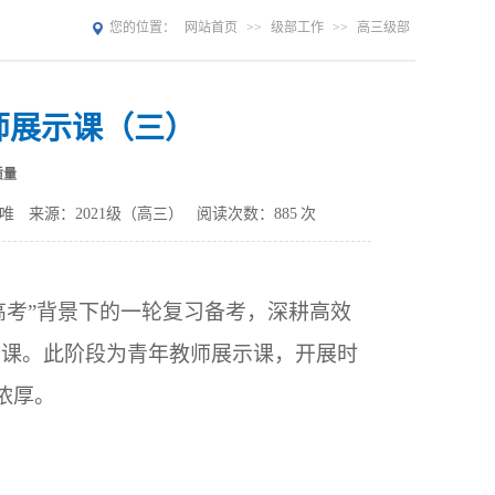
您的位置：
网站首页
>>
级部工作
>>
高三级部
师展示课（三）
质量
唯
来源：2021级（高三）
阅读次数：
885
次
高考”背景下的一轮复习备考，深耕高效
开课。此阶段为青年教师展示课，开展时
浓厚。