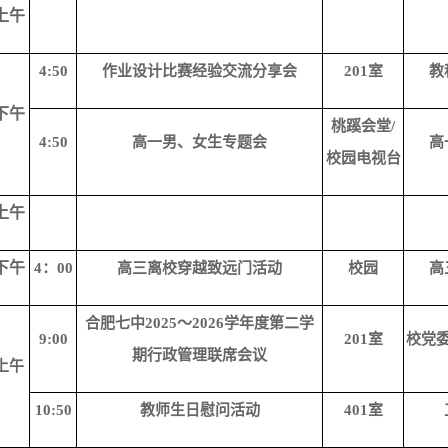
上午
4:50
作业设计比赛经验交流分享会
201室
教
下午
桃蹊会堂
/
4:50
高一男、女生专题会
高
校园电视台
上午
下午
4：00
高三离校穿越致远门活动
校园
高
合肥七中
2025～2026学年度第二学
9:00
201室
校党
期行政管理联席会议
上午
10:50
教师生日慰问活动
401室