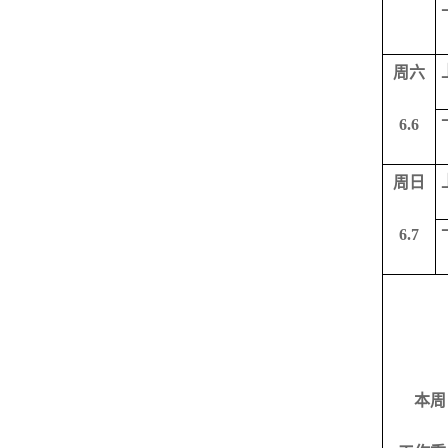
周六
6.6
周日
6.7
本周