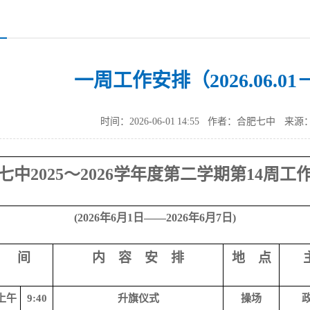
一周工作安排（2026.06.01－2
时间：2026-06-01 14:55
作者：合肥七中
来源
七中
202
5
～
202
6
学年度第
二
学期第
14
周工
(2026年6月1日——2026年6月7日)
 间
内 容 安 排
地 点
上午
9:40
升旗仪式
操场