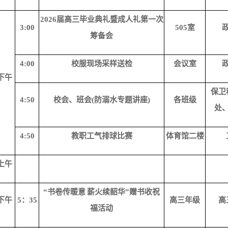
2026届高三毕业典礼暨成人礼第一次
3:00
505室
筹备会
4:00
校服现场采样送检
会议室
下午
保卫
4:50
校会、班会
(防溺水专题讲座)
各班级
处
4:50
教职工气排球比赛
体育馆二楼
上午
“书卷传暖意 薪火续韶华”赠书收祝
下午
5：35
高三年级
高
福活动