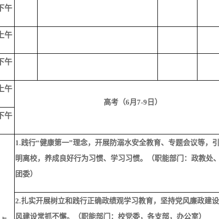
下午
上午
下午
上午
高考（
6月7-9日）
下午
1.践行“健康第一”理念，开展防溺水安全教育、专题会议等，
明离校，养成良好行为习惯、学习习惯
。
（职能部门：政教处
团委）
2.扎实开展树立和践行正确政绩观学习教育，坚持党风廉政建
风建设常抓不懈。
（职能部门：校党委，各支部，办公室）