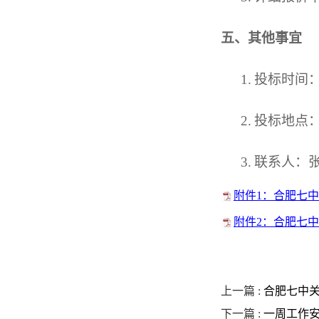
五
、
其他事宜
1. 投标
时间
2. 投标
地点
3.
联系人：
附件1：合肥七中
附件2：合肥七中
上一篇 :
合肥七中
下一篇 :
一周工作安排（