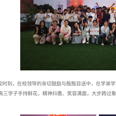
校时刻，在校领导的亲切鼓励与殷殷目送中，在学弟学
6届高三学子手持鲜花，精神抖擞、笑容满面，大步跨过
。