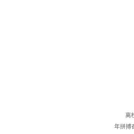
离
年拼搏