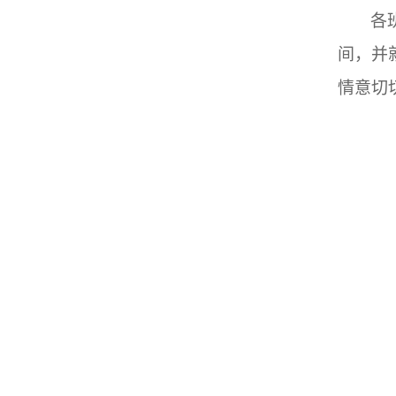
各
间，并
情意切