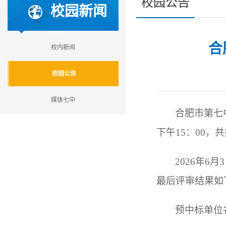
校园公告
校园新闻
合
校内新闻
校园公告
媒体七中
合肥市第七中
下午15：00，
2026
年6月
最后评审结果如
预中标单位