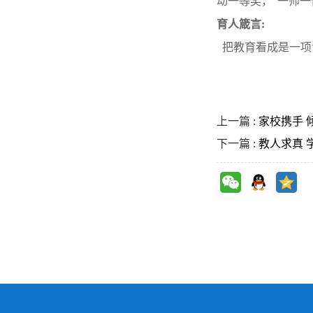
动一等奖，
“一师
育人箴言
:
把教育看成是一项
上一篇 :
家校携手 
下一篇 :
教人求真 